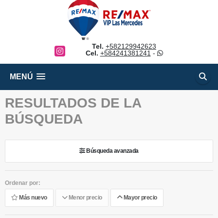
Tel.
+582129942623
Instagram
Cel.
+584241381241
-
MENÚ
RESULTADOS DE LA
BÚSQUEDA
Búsqueda avanzada
Ordenar por:
Más nuevo
Menor precio
Mayor precio