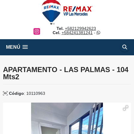
Tel.
+582129942623
Instagram
Cel.
+584241381241
-
MENÚ
APARTAMENTO - LAS PALMAS - 104
Mts2
Código
: 10110963