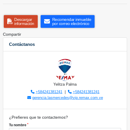
Descargar
Recomendar inmueble
información
por correo electrónico
Compartir
Contáctanos
Yelitza Palma
+584241381241
|
+584241381241
gerencia.lasmercedes@vip.remax.com.ve
¿Prefieres que te contactemos?
*
Tu nombre