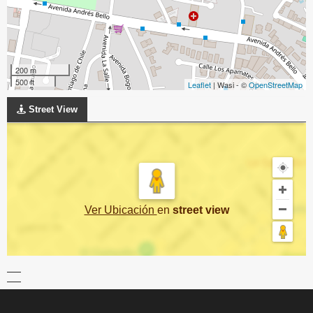
200 m
500 ft
Leaflet
| Wasi - ©
OpenStreetMap
Street View
Ver Ubicación
en
street view