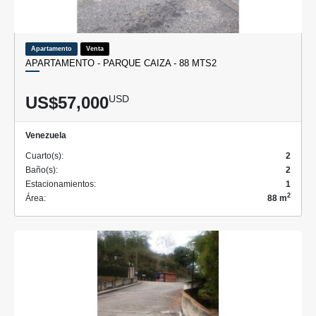
Apartamento
Venta
APARTAMENTO - PARQUE CAIZA - 88 MTS2
US$57,000
USD
Venezuela
Cuarto(s):
2
Baño(s):
2
Estacionamientos:
1
2
Área:
88 m