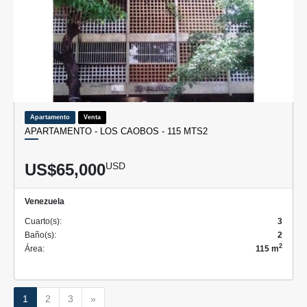
Apartamento
Venta
APARTAMENTO - LOS CAOBOS - 115 MTS2
US$65,000
USD
Venezuela
Cuarto(s):
3
Baño(s):
2
2
Área:
115 m
Siguiente
1
2
3
»