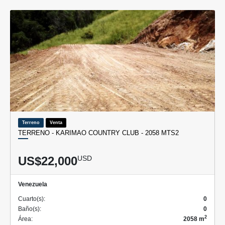
Terreno
Venta
TERRENO - KARIMAO COUNTRY CLUB - 2058 MTS2
US$22,000
USD
Venezuela
Cuarto(s):
0
Baño(s):
0
2
Área:
2058 m