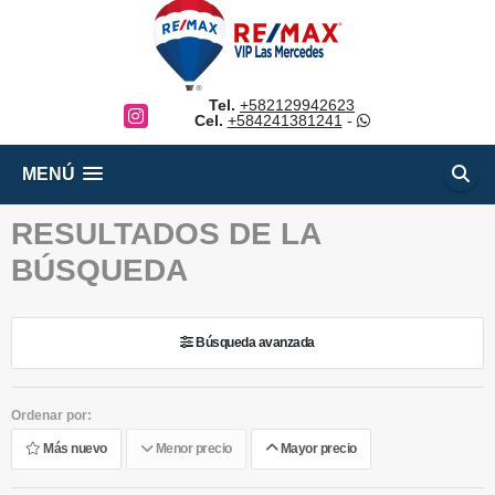
Tel.
+582129942623
Instagram
Cel.
+584241381241
-
MENÚ
RESULTADOS DE LA
BÚSQUEDA
Búsqueda avanzada
Ordenar por:
Más nuevo
Menor precio
Mayor precio