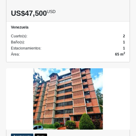
US$47,500
USD
Venezuela
Cuarto(s):
2
Baño(s):
1
Estacionamientos:
1
2
Área:
65 m