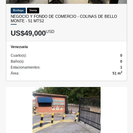
Bodega
Venta
NEGOCIO Y FONDO DE COMERCIO - COLINAS DE BELLO
MONTE - 51 MTS2
US$49,000
USD
Venezuela
Cuarto(s):
0
Baño(s):
0
Estacionamientos:
1
2
Área:
51 m