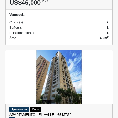
US$46,000
USD
Venezuela
Cuarto(s):
2
Baño(s):
1
Estacionamientos:
1
2
Área:
48 m
Apartamento
Venta
APARTAMENTO - EL VALLE - 65 MTS2