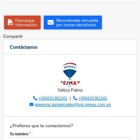
Descargar
Recomendar inmueble
información
por correo electrónico
Compartir
Contáctanos
Yelitza Palma
+584241381241
|
+584241381241
gerencia.lasmercedes@vip.remax.com.ve
¿Prefieres que te contactemos?
*
Tu nombre