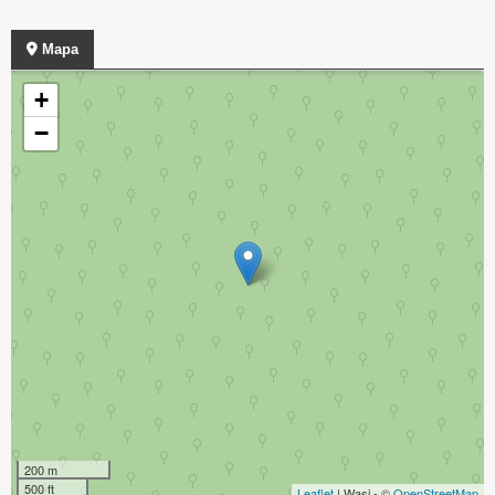
Mapa
+
−
200 m
500 ft
Leaflet
| Wasi - ©
OpenStreetMap