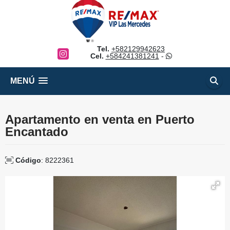
Tel.
+582129942623
Instagram
Cel.
+584241381241
-
MENÚ
Apartamento en venta en Puerto
Encantado
Código
: 8222361