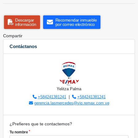
Descargar
Recomendar inmueble
información
por correo electrónico
Compartir
Contáctanos
Yelitza Palma
+584241381241
|
+584241381241
gerencia.lasmercedes@vip.remax.com.ve
¿Prefieres que te contactemos?
*
Tu nombre