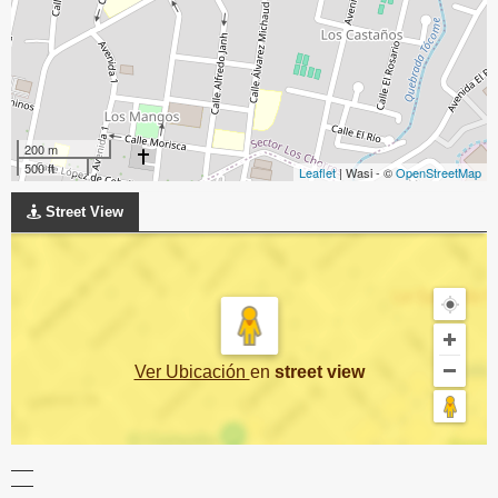
200 m
500 ft
Leaflet
| Wasi - ©
OpenStreetMap
Street View
Ver Ubicación
en
street view