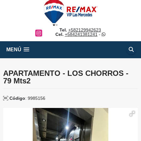
Tel.
+582129942623
Instagram
Cel.
+584241381241
-
MENÚ
APARTAMENTO - LOS CHORROS -
79 Mts2
Código
: 9985156