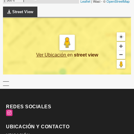
Leaflet
| Wasi - ©
OpenStreetMap
Street View
Ver Ubicación
en
street view
REDES SOCIALES
Instagram
UBICACIÓN Y CONTACTO