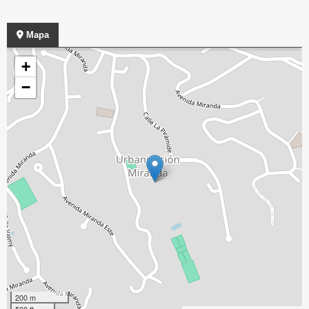
Mapa
+
−
200 m
500 ft