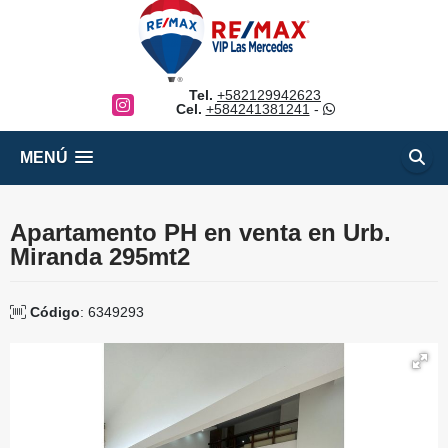
Tel.
+582129942623
Instagram
Cel.
+584241381241
-
MENÚ
Apartamento PH en venta en Urb.
Miranda 295mt2
Código
: 6349293