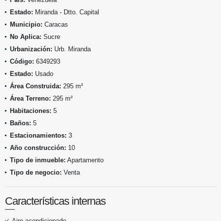
Estado:
Miranda - Dtto. Capital
Municipio:
Caracas
No Aplica:
Sucre
Urbanización:
Urb. Miranda
Código:
6349293
Estado:
Usado
Área Construida:
295 m²
Área Terreno:
295 m²
Habitaciones:
5
Baños:
5
Estacionamientos:
3
Año construcción:
10
Tipo de inmueble:
Apartamento
Tipo de negocio:
Venta
Características internas
Aire acondicionado