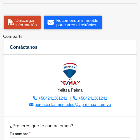
Descargar
Recomendar inmueble
información
por correo electrónico
Compartir
Contáctanos
Yelitza Palma
+584241381241
|
+584241381241
gerencia.lasmercedes@vip.remax.com.ve
¿Prefieres que te contactemos?
*
Tu nombre