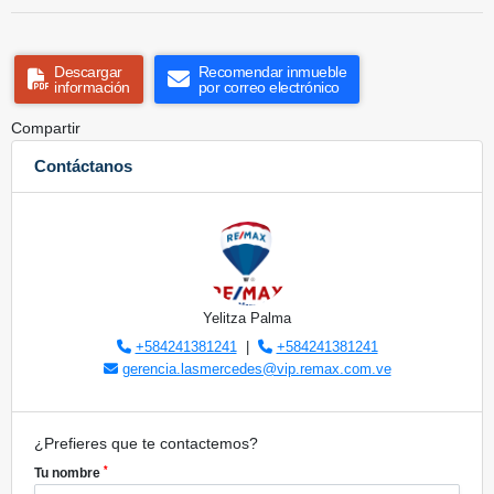
Descargar
Recomendar inmueble
información
por correo electrónico
Compartir
Contáctanos
Yelitza Palma
+584241381241
|
+584241381241
gerencia.lasmercedes@vip.remax.com.ve
¿Prefieres que te contactemos?
*
Tu nombre