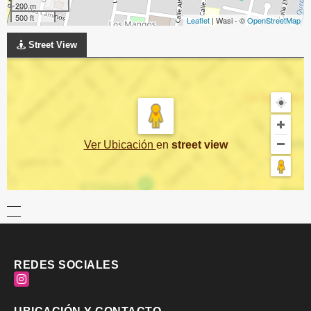
200 m
500 ft
Leaflet
| Wasi - ©
OpenStreetMap
Street View
Ver Ubicación
en
street view
REDES SOCIALES
Instagram