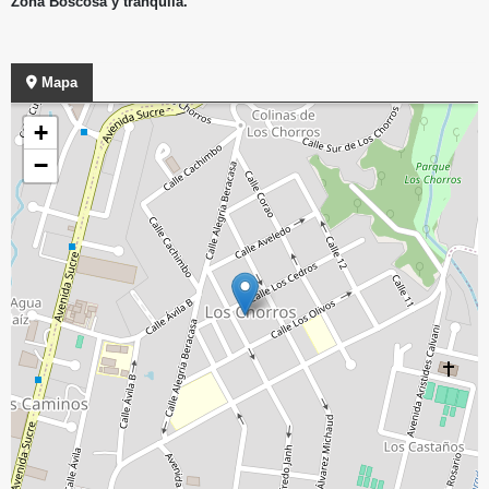
Zona Boscosa y tranquila.
Mapa
+
−