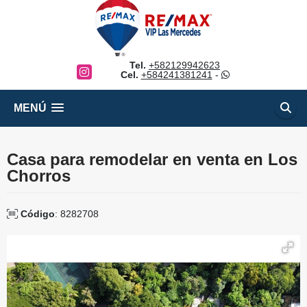
Tel.
+582129942623
Instagram
Cel.
+584241381241
-
MENÚ
Casa para remodelar en venta en Los
Chorros
Código
: 8282708