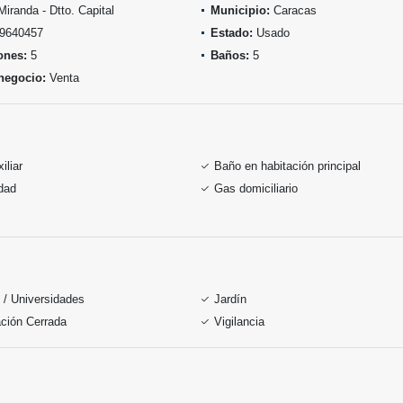
iranda - Dtto. Capital
Municipio:
Caracas
9640457
Estado:
Usado
ones:
5
Baños:
5
negocio:
Venta
iliar
Baño en habitación principal
idad
Gas domiciliario
 / Universidades
Jardín
ción Cerrada
Vigilancia