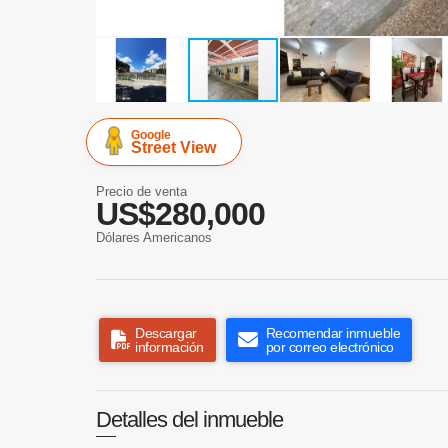
Google
Street View
Precio de venta
US$280,000
Dólares Americanos
Descargar
Recomendar inmueble
información
por correo electrónico
Detalles del inmueble