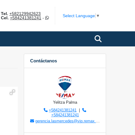
Tel.
+582129942623
m
Select Language
▼
Cel.
+584241381241
-
Contáctanos
Yelitza Palma
+584241381241
|
+584241381241
gerencia.lasmercedes@vip.remax.com.ve