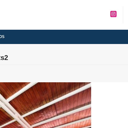
Instagra
OS
ts2