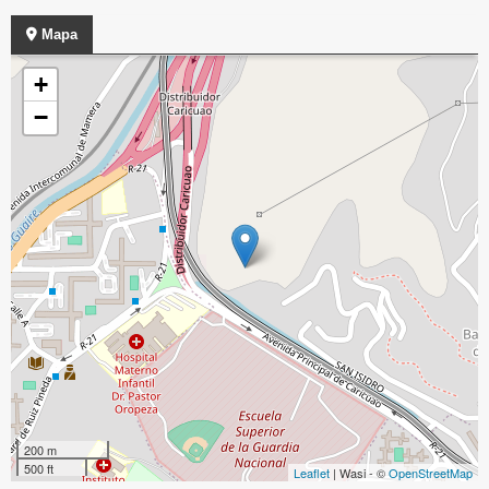
Mapa
+
−
200 m
500 ft
Leaflet
| Wasi - ©
OpenStreetMap