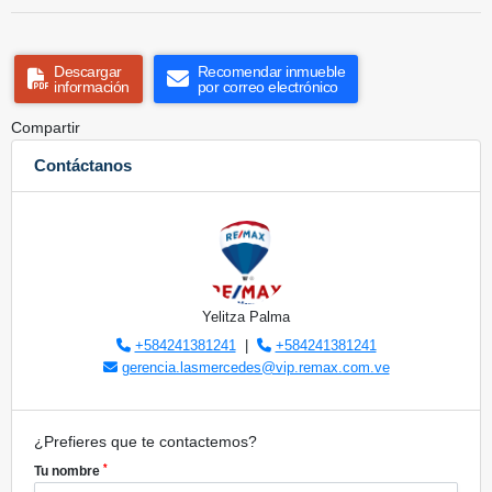
Descargar
Recomendar inmueble
información
por correo electrónico
Compartir
Contáctanos
Yelitza Palma
+584241381241
|
+584241381241
gerencia.lasmercedes@vip.remax.com.ve
¿Prefieres que te contactemos?
*
Tu nombre