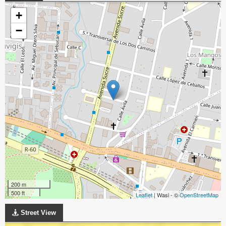
+
−
200 m
500 ft
Leaflet
| Wasi - ©
OpenStreetMap
Street View