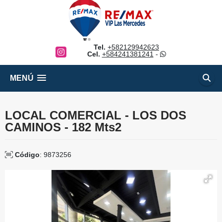
Tel.
+582129942623
Instagram
Cel.
+584241381241
-
MENÚ
LOCAL COMERCIAL - LOS DOS
CAMINOS - 182 Mts2
Código
: 9873256