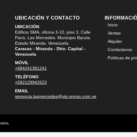
UBICACIÓN Y CONTACTO
INFORMACI
Inicio
UBICACIÓN
Edificio SMA, oficina 3-10, piso 3, Calle
Ventas
París, Las Mercedes. Municipio Baruta.
Alquiler
Estado Miranda. Venezuela.
Caracas - Miranda - Dtto. Capital -
Contáctenos
Venezuela
Políticas de pr
MÓVIL
+584241381241
TELÉFONO
+582129942623
EMAIL
gerencia.lasmercedes@vip.remax.com.ve
vados.