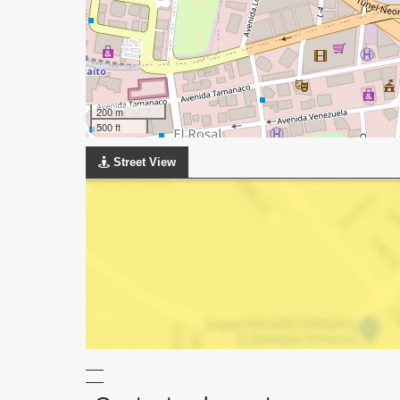
200 m
500 ft
Street View