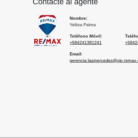
Contacte al agente
Nombre:
Yelitza Palma
Teléfono Móvil:
Teléfo
+584241381241
+5842
Email:
gerencia.lasmercedes@vip.remax