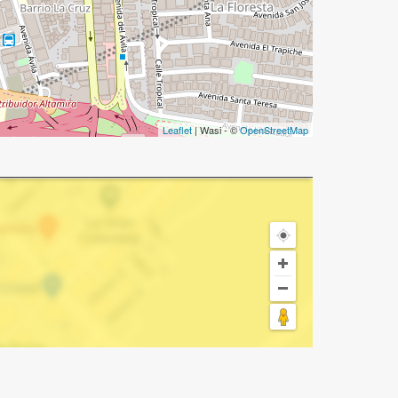
Leaflet
| Wasi - ©
OpenStreetMap