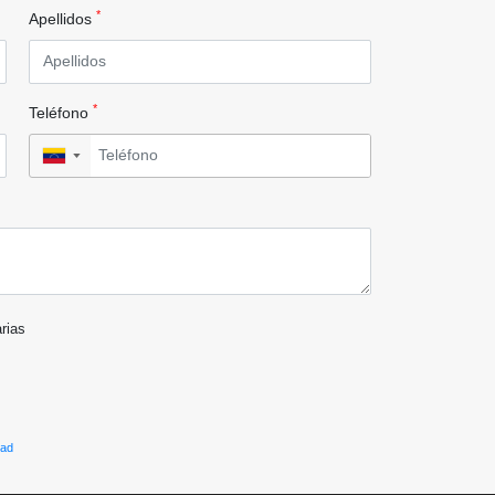
*
Apellidos
*
Teléfono
▼
arias
dad