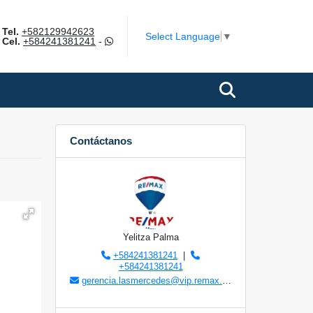
Tel.
+582129942623
m
Select Language
▼
Cel.
+584241381241
-
Contáctanos
Yelitza Palma
+584241381241
|
+584241381241
gerencia.lasmercedes@vip.remax.com.ve