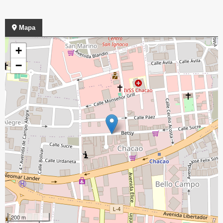
Mapa
+
−
200 m