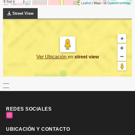
500 ft
Leaflet
| Wasi - ©
OpenStreetMap
Street View
Ver Ubicación
en
street view
REDES SOCIALES
Instagram
UBICACIÓN Y CONTACTO