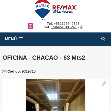
Tel.
+582129942623
Instagram
Cel.
+584241381241
-
MENÚ
OFICINA - CHACAO - 63 Mts2
Código
: 9319710