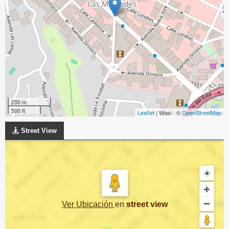
200 m
500 ft
Leaflet
| Wasi - ©
OpenStreetMap
Street View
Ver Ubicación
en
street view