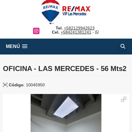
Tel.
+582129942623
Instagram
Cel.
+584241381241
-
MENÚ
OFICINA - LAS MERCEDES - 56 Mts2
Código
: 10045950