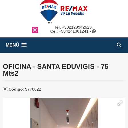
Tel.
+582129942623
Instagram
Cel.
+584241381241
-
MENÚ
OFICINA - SANTA EDUVIGIS - 75
Mts2
Código
: 9770822