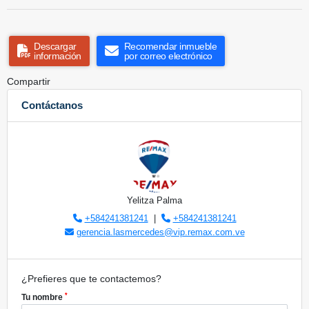
Descargar
Recomendar inmueble
información
por correo electrónico
Compartir
Contáctanos
Yelitza Palma
+584241381241
|
+584241381241
gerencia.lasmercedes@vip.remax.com.ve
¿Prefieres que te contactemos?
*
Tu nombre