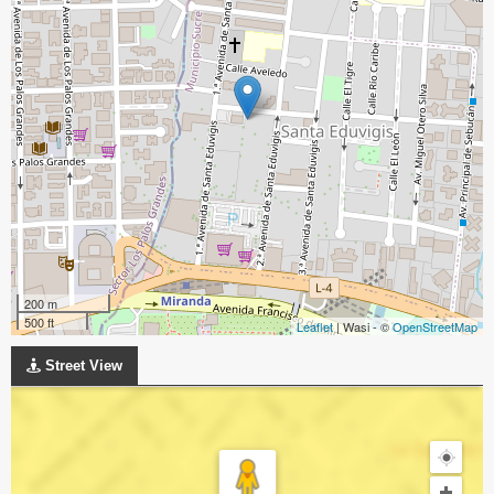
200 m
500 ft
Leaflet
| Wasi - ©
OpenStreetMap
Street View