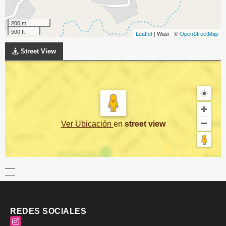
200 m
500 ft
Leaflet
| Wasi - ©
OpenStreetMap
Street View
Ver Ubicación
en
street view
REDES SOCIALES
Instagram