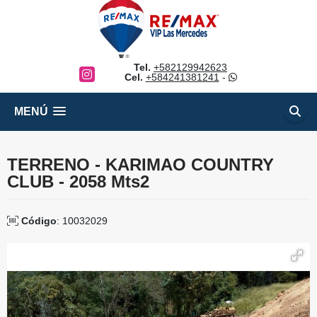
Tel.
+582129942623
Instagram
Cel.
+584241381241
-
MENÚ
TERRENO - KARIMAO COUNTRY
CLUB - 2058 Mts2
Código
: 10032029