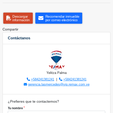
Descargar
Recomendar inmueble
información
por correo electrónico
Compartir
Contáctanos
Yelitza Palma
+584241381241
|
+584241381241
gerencia.lasmercedes@vip.remax.com.ve
¿Prefieres que te contactemos?
*
Tu nombre