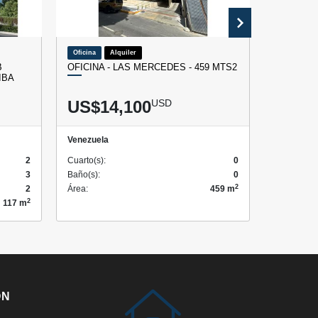
Oficina
Alquiler
Oficina
B
OFICINA - LAS MERCEDES - 459 MTS2
OFICINA 
IBA
US$14,100
USD
US$1
Venezuela
Venezuela
2
Cuarto(s):
0
Cuarto(s):
3
Baño(s):
0
Baño(s):
2
2
Área:
459 m
Área:
2
117 m
ÓN