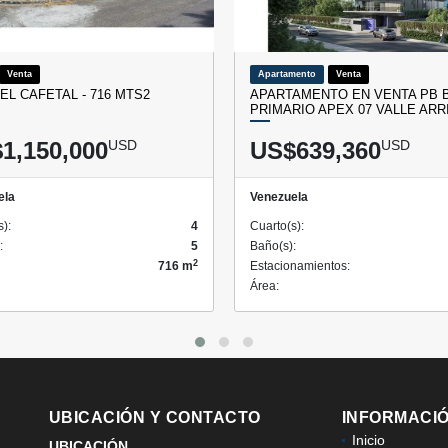
Venta
Apartamento
Venta
EL CAFETAL - 716 MTS2
APARTAMENTO EN VENTA PB 
PRIMARIO APEX 07 VALLE ARR
1,150,000
USD
US$639,360
USD
ela
Venezuela
s):
4
Cuarto(s):
:
5
Baño(s):
2
716 m
Estacionamientos:
Área:
UBICACIÓN Y CONTACTO
INFORMACI
Inicio
UBICACIÓN