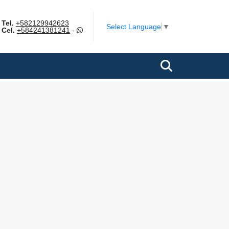
Tel.
+582129942623
m
Select Language
▼
Cel.
+584241381241
-