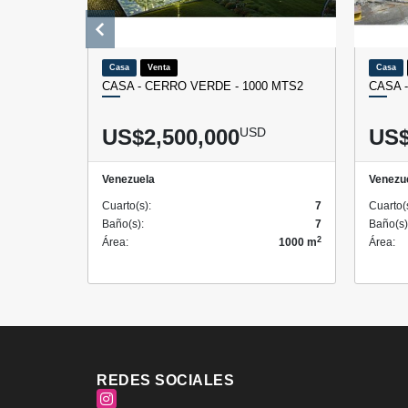
Casa
Venta
Casa
CASA - CERRO VERDE - 1000 MTS2
CASA -
US$2,500,000
USD
US$
Venezuela
Venezu
Cuarto(s):
7
Cuarto(
Baño(s):
7
Baño(s)
2
Área:
1000 m
Área:
REDES SOCIALES
Instagram